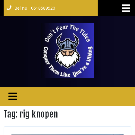
Bel nu:
0618589520
Tag:
rig knopen