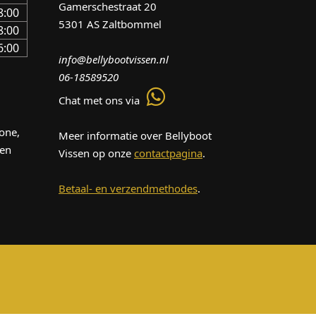
Gamerschestraat 20
8:00
5301 AS Zaltbommel
8:00
6:00
info@bellybootvissen.nl
06-18589520
Chat met ons via
one,
Meer informatie over Bellyboot
len
Vissen op onze
contactpagina
.
Betaal- en verzendmethodes
.