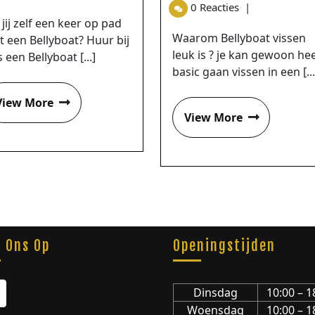
0 Reacties
|
 jij zelf een keer op pad
Waarom Bellyboat vissen
 een Bellyboat? Huur bij
leuk is ? je kan gewoon hee
 een Bellyboat [...]
basic gaan vissen in een [...
View More
View More
g Ons Op
Openingstijden
Dinsdag
10:00 – 1
Woensdag
10:00 – 1