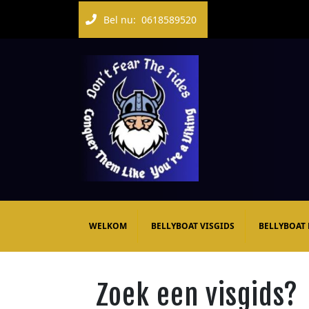
Bel nu:
0618589520
WELKOM
BELLYBOAT VISGIDS
BELLYBOAT
Zoek een visgids?