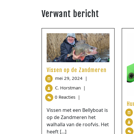
Verwant bericht
Vissen op de Zandmeren
mei 29, 2024
|
C. Horstman
|
0 Reacties
|
Hu
Vissen met een Bellyboat is
op de Zandmeren het
walhalla van de roofvis. Het
heeft [...]