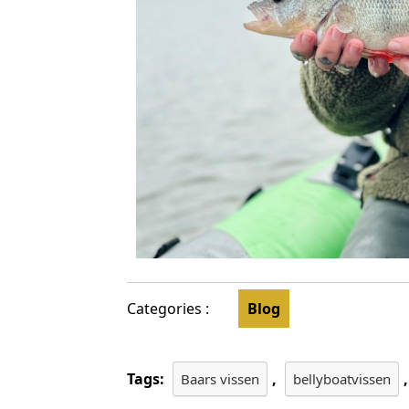
Categories :
Blog
Tags:
,
Baars vissen
bellyboatvissen