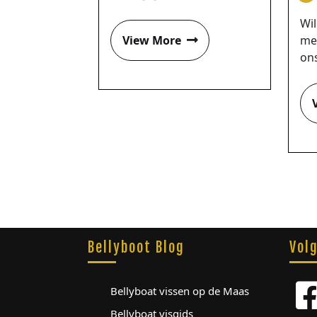
Wil
View More
met
ons
Bellyboot Blog
Vol
Bellyboat vissen op de Maas
Bellyboat visgids