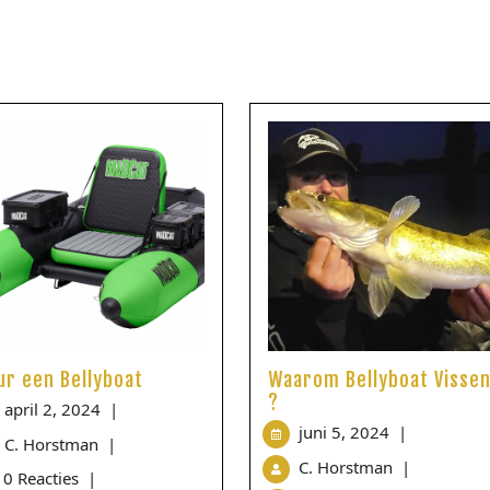
ur een Bellyboat
Waarom Bellyboat Visse
?
april 2, 2024
|
juni 5, 2024
|
C. Horstman
|
C. Horstman
|
0 Reacties
|