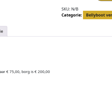
SKU:
N/B
Categorie:
Bellyboot ve
ie
aar € 75,00, borg is € 200,00