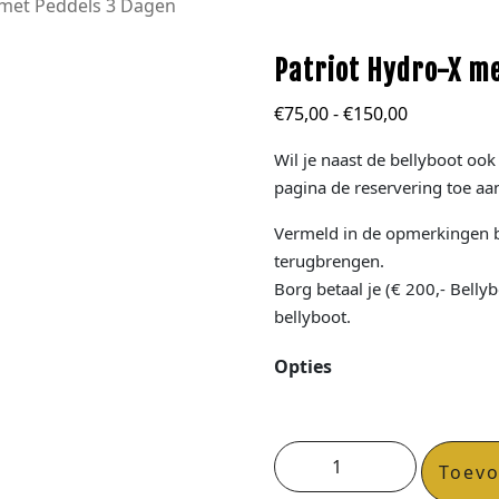
 met Peddels 3 Dagen
Patriot Hydro-X m
€
75,00
-
€
150,00
Wil je naast de bellyboot ook
pagina de reservering toe aa
Vermeld in de opmerkingen b
terugbrengen.
Borg betaal je (€ 200,- Belly
bellyboot.
Opties
Toev