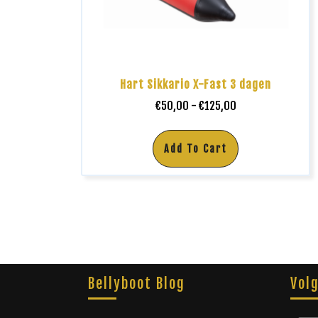
Hart Sikkario X-Fast 3 dagen
€
50,00
-
€
125,00
Add To Cart
Bellyboot Blog
Vol