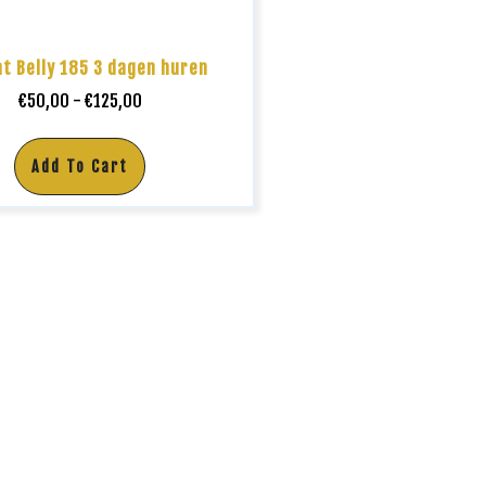
t Belly 185 3 dagen huren
€
50,00
-
€
125,00
Add To Cart