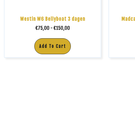
Westin W6 Bellyboat 3 dagen
Madca
€
75,00
-
€
150,00
Add To Cart