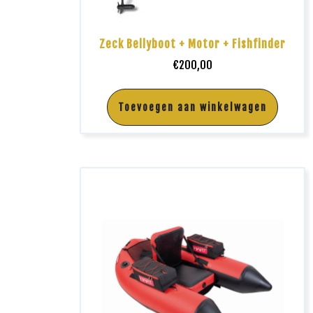
Zeck Bellyboot + Motor + Fishfinder
€
200,00
Toevoegen aan winkelwagen