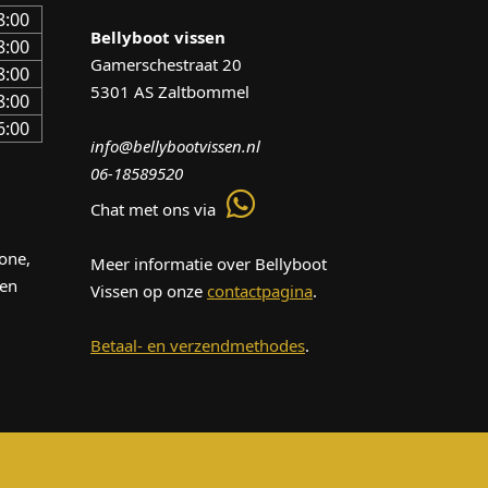
8:00
Bellyboot vissen
8:00
Gamerschestraat 20
8:00
5301 AS Zaltbommel
8:00
6:00
info@bellybootvissen.nl
06-18589520
Chat met ons via
one,
Meer informatie over Bellyboot
len
Vissen op onze
contactpagina
.
Betaal- en verzendmethodes
.