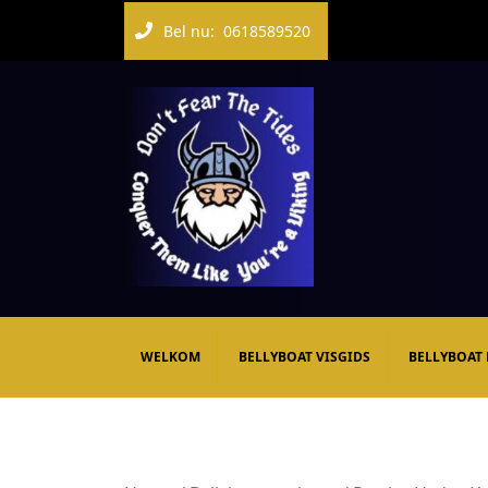
Bel nu:
0618589520
WELKOM
BELLYBOAT VISGIDS
BELLYBOAT