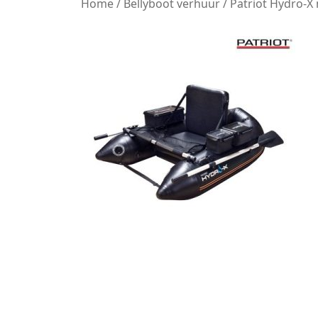
Home
/
Bellyboot verhuur
/ Patriot Hydro-X