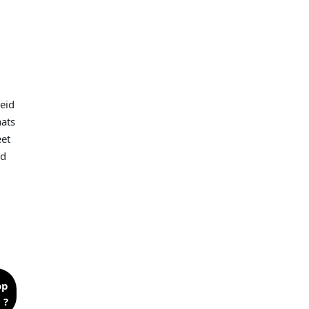
eid
aats
eet
rd
op
 ?