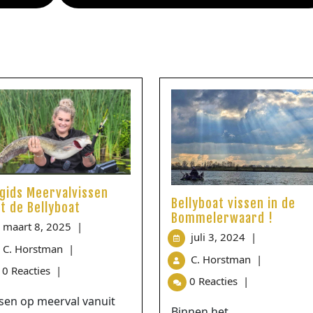
sgids Meervalvissen
Bellyboat vissen in de
t de Bellyboat
Bommelerwaard !
maart 8, 2025
|
juli 3, 2024
|
C. Horstman
|
C. Horstman
|
0 Reacties
|
0 Reacties
|
sen op meerval vanuit
Binnen het