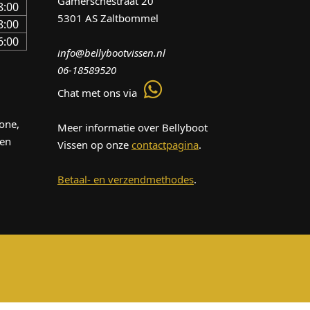
Gamerschestraat 20
8:00
5301 AS Zaltbommel
8:00
6:00
info@bellybootvissen.nl
06-18589520
Chat met ons via
one,
Meer informatie over Bellyboot
len
Vissen op onze
contactpagina
.
Betaal- en verzendmethodes
.