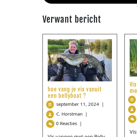
Verwant bericht
Vi
hoe vang je vis vanuit
me
een bellyboat ?
september 11, 2024
|
C. Horstman
|
0 Reacties
|
Vis
Vis vangen met een Belly