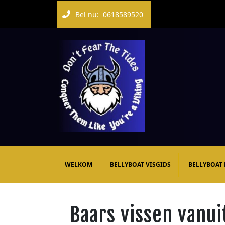
Bel nu:
0618589520
WELKOM
BELLYBOAT VISGIDS
BELLYBOAT
Baars vissen vanui