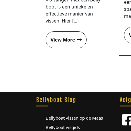
ee
boot is een unieke en
sp
effectieve manier van
man
vissen. Hier [...]
View More
Bellyboot Blog
Vol
Bellyboat vissen op de Maas
Bellyboat visgids