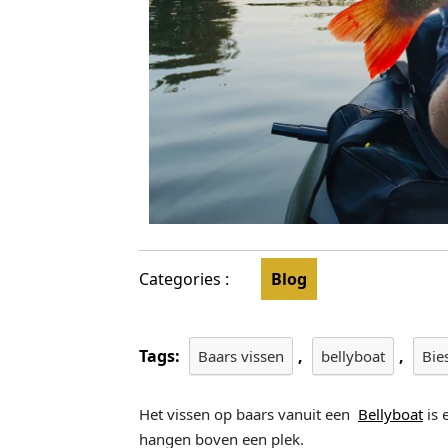
Categories :
Blog
Tags:
,
,
Baars vissen
bellyboat
Bie
Het vissen op baars vanuit een
Bellyboat
is 
hangen boven een plek.