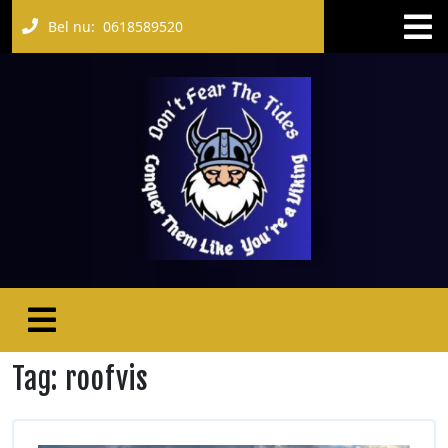
Bel nu:
0618589520
Tag:
roofvis