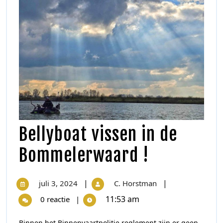
Bellyboat vissen in de
Bommelerwaard !
|
|
juli 3, 2024
C. Horstman
11:53 am
0 reactie
|
Binnen het Binnenvaartpolitie reglement zijn er geen