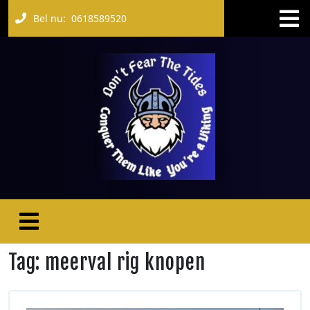
Bel nu:
0618589520
Tag:
meerval rig knopen