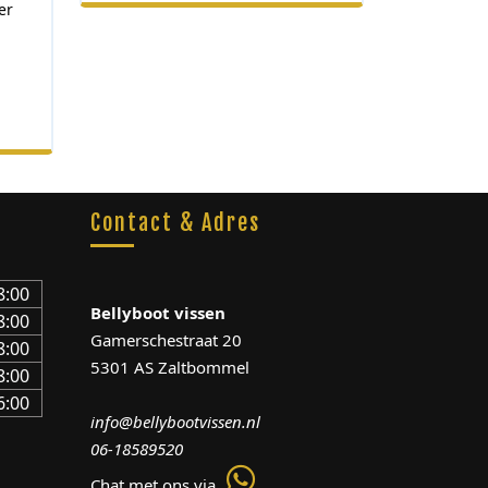
Contact & Adres
8:00
Bellyboot vissen
8:00
Gamerschestraat 20
8:00
5301 AS Zaltbommel
8:00
6:00
info@bellybootvissen.nl
06-18589520
Chat met ons via