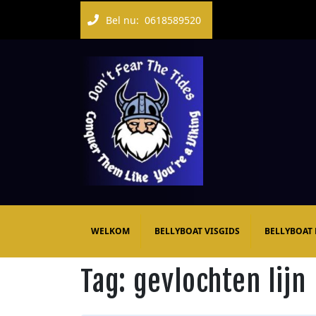
Bel nu:
0618589520
WELKOM
BELLYBOAT VISGIDS
BELLYBOAT
Tag:
gevlochten lijn