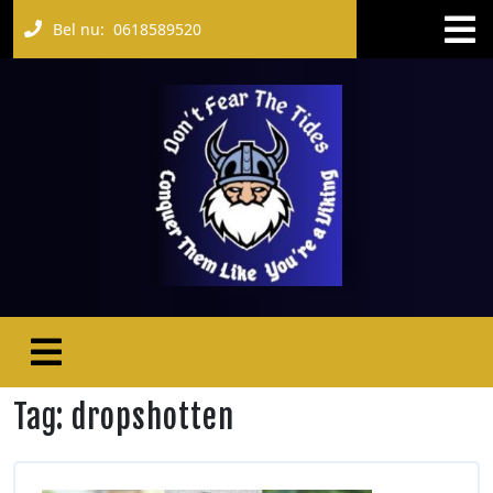
Bel nu:
0618589520
Tag:
dropshotten